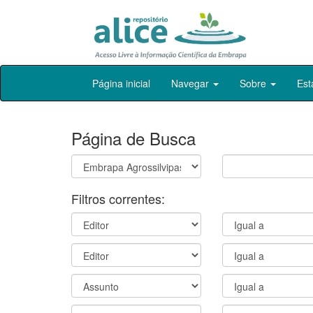
Skip
Página inicial
Navegar
Sobre
Est
navigation
Página de Busca
Filtros correntes: