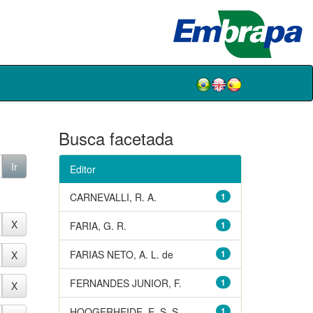
Busca facetada
Editor
CARNEVALLI, R. A.
1
FARIA, G. R.
1
FARIAS NETO, A. L. de
1
FERNANDES JUNIOR, F.
1
HOOGERHEIDE, E. S. S.
1