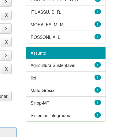
ITUASSU, D. R.
1
MORALES, M. M.
1
ROSSONI, A. L.
1
Assunto
Agricultura Sustentável
1
Ilpf
1
Mato Grosso
1
Sinop-MT
1
Sistemas integrados
1