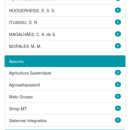
HOOGERHEIDE, E. S. S.
1
ITUASSU, D. R.
1
MAGALHÃES, C. A. de S.
1
MORALES, M. M.
1
Assunto
Agricultura Sustentável
1
Agrossilvipastoril
1
Mato Grosso
1
Sinop-MT
1
Sistemas integrados
1