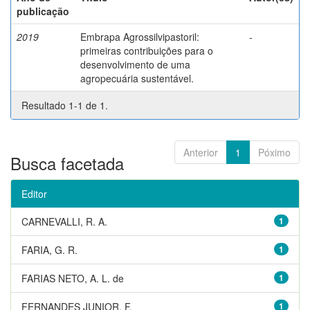
publicação
2019
Embrapa Agrossilvipastoril:
-
primeiras contribuições para o
desenvolvimento de uma
agropecuária sustentável.
Resultado 1-1 de 1.
Anterior
1
Póximo
Busca facetada
Editor
CARNEVALLI, R. A.
1
FARIA, G. R.
1
FARIAS NETO, A. L. de
1
FERNANDES JUNIOR, F.
1