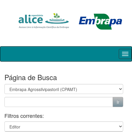
Skip
navigation
Página de Busca
Filtros correntes: