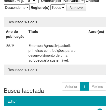
Result./Pág.
|
Ordenar por
Ordenar
Registro(s)
Resultado 1-1 de 1.
Ano de
Título
Autor(es)
publicação
2019
Embrapa Agrossilvipastoril:
-
primeiras contribuições para o
desenvolvimento de uma
agropecuária sustentável.
Resultado 1-1 de 1.
Anterior
1
Póximo
Busca facetada
Editor