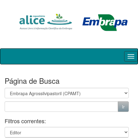
Skip
navigation
Página de Busca
Filtros correntes: