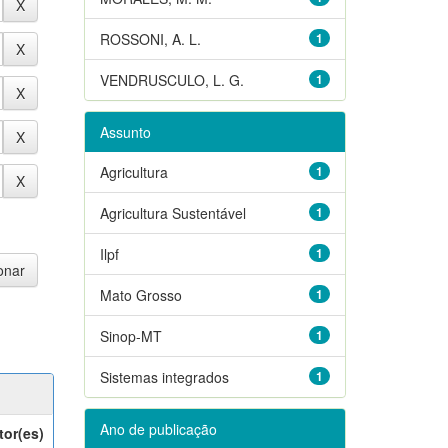
ROSSONI, A. L.
1
VENDRUSCULO, L. G.
1
Assunto
Agricultura
1
Agricultura Sustentável
1
Ilpf
1
Mato Grosso
1
Sinop-MT
1
Sistemas integrados
1
Ano de publicação
tor(es)