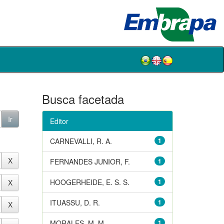
Busca facetada
Editor
CARNEVALLI, R. A.
1
FERNANDES JUNIOR, F.
1
HOOGERHEIDE, E. S. S.
1
ITUASSU, D. R.
1
MORALES, M. M.
1