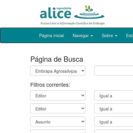
Skip
Página inicial
Navegar
Sobre
Est
navigation
Página de Busca
Filtros correntes: