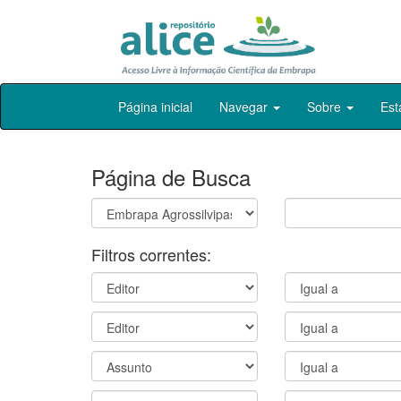
Skip
Página inicial
Navegar
Sobre
Est
navigation
Página de Busca
Filtros correntes: