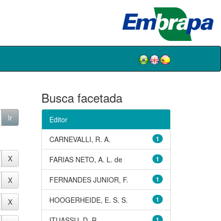
Busca facetada
Editor
CARNEVALLI, R. A.
1
FARIAS NETO, A. L. de
1
FERNANDES JUNIOR, F.
1
HOOGERHEIDE, E. S. S.
1
ITUASSU, D. R.
1