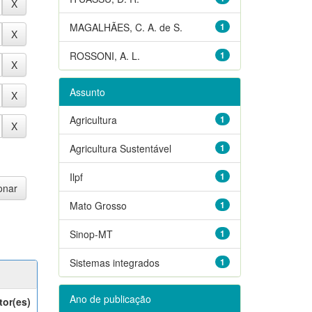
MAGALHÃES, C. A. de S.
1
ROSSONI, A. L.
1
Assunto
Agricultura
1
Agricultura Sustentável
1
Ilpf
1
Mato Grosso
1
Sinop-MT
1
Sistemas integrados
1
Ano de publicação
tor(es)