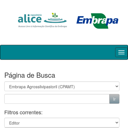
Skip
navigation
Página de Busca
Filtros correntes: