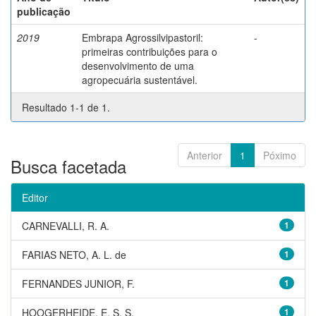
publicação
2019
Embrapa Agrossilvipastoril:
-
primeiras contribuições para o
desenvolvimento de uma
agropecuária sustentável.
Resultado 1-1 de 1.
Anterior
1
Póximo
Busca facetada
Editor
CARNEVALLI, R. A.
1
FARIAS NETO, A. L. de
1
FERNANDES JUNIOR, F.
1
HOOGERHEIDE, E. S. S.
1