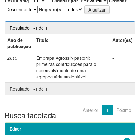
Result./Pág.
|
Ordenar por
Ordenar
Registro(s)
Resultado 1-1 de 1.
Ano de
Título
Autor(es)
publicação
2019
Embrapa Agrossilvipastoril:
-
primeiras contribuições para o
desenvolvimento de uma
agropecuária sustentável.
Resultado 1-1 de 1.
Anterior
1
Póximo
Busca facetada
Editor