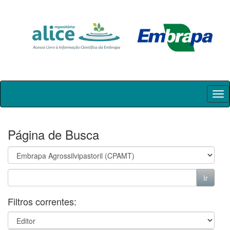
Skip
navigation
Página de Busca
Filtros correntes: