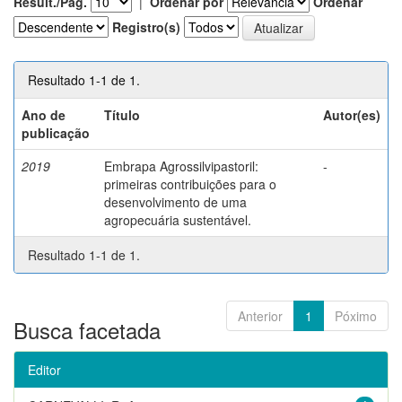
Result./Pág.
|
Ordenar por
Ordenar
Registro(s)
Resultado 1-1 de 1.
Ano de
Título
Autor(es)
publicação
2019
Embrapa Agrossilvipastoril:
-
primeiras contribuições para o
desenvolvimento de uma
agropecuária sustentável.
Resultado 1-1 de 1.
Anterior
1
Póximo
Busca facetada
Editor