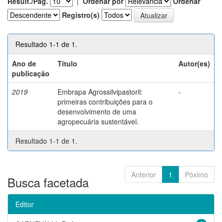
Result./Pág.
|
Ordenar por
Ordenar
Registro(s)
Resultado 1-1 de 1.
Ano de
Título
Autor(es)
publicação
2019
Embrapa Agrossilvipastoril:
-
primeiras contribuições para o
desenvolvimento de uma
agropecuária sustentável.
Resultado 1-1 de 1.
Anterior
1
Póximo
Busca facetada
Editor