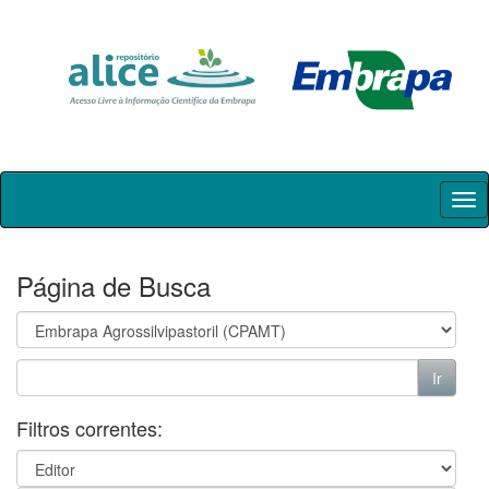
Skip
navigation
Página de Busca
Filtros correntes: