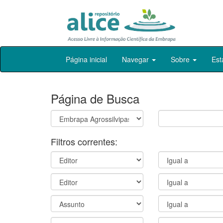
Skip
Página inicial
Navegar
Sobre
Est
navigation
Página de Busca
Filtros correntes: