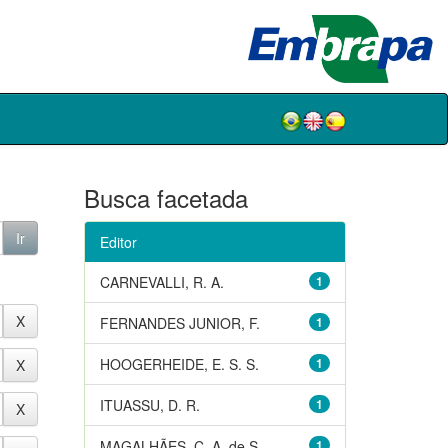
Busca facetada
Editor
CARNEVALLI, R. A.
1
FERNANDES JUNIOR, F.
1
HOOGERHEIDE, E. S. S.
1
ITUASSU, D. R.
1
MAGALHÃES, C. A. de S.
1