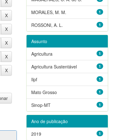
MORALES, M. M.
1
ROSSONI, A. L.
1
Assunto
Agricultura
1
Agricultura Sustentável
1
Ilpf
1
Mato Grosso
1
Sinop-MT
1
Ano de publicação
2019
1