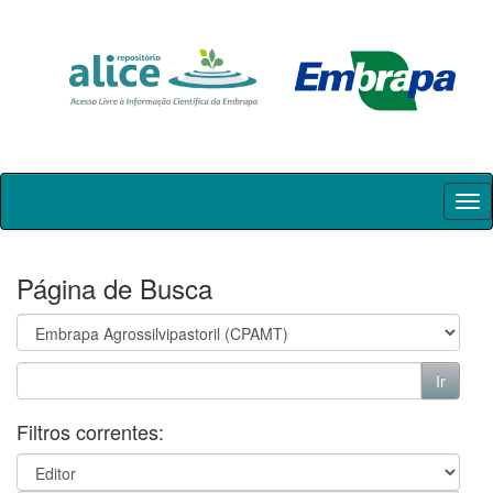
Skip
navigation
Página de Busca
Filtros correntes: