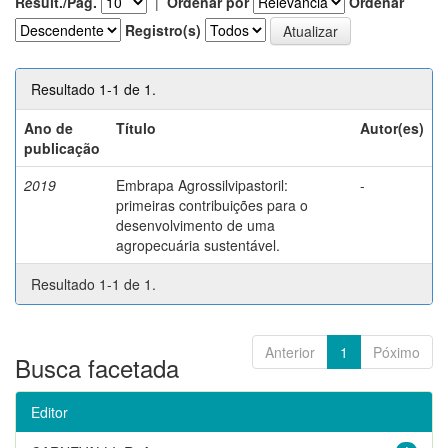
Result./Pág.
|
Ordenar por
Ordenar
Registro(s)
Resultado 1-1 de 1.
Ano de
Título
Autor(es)
publicação
2019
Embrapa Agrossilvipastoril:
-
primeiras contribuições para o
desenvolvimento de uma
agropecuária sustentável.
Resultado 1-1 de 1.
Anterior
1
Póximo
Busca facetada
Editor