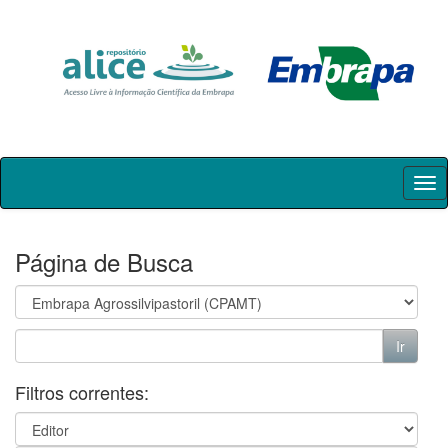
Skip
navigation
Página de Busca
Filtros correntes: