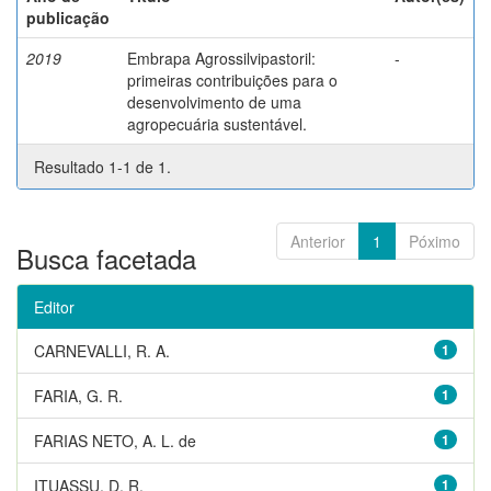
publicação
2019
Embrapa Agrossilvipastoril:
-
primeiras contribuições para o
desenvolvimento de uma
agropecuária sustentável.
Resultado 1-1 de 1.
Anterior
1
Póximo
Busca facetada
Editor
CARNEVALLI, R. A.
1
FARIA, G. R.
1
FARIAS NETO, A. L. de
1
ITUASSU, D. R.
1