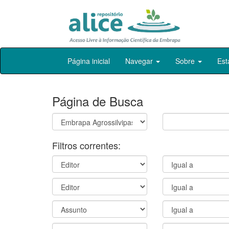
Skip
Página inicial
Navegar
Sobre
Est
navigation
Página de Busca
Filtros correntes: