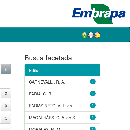
Busca facetada
Editor
CARNEVALLI, R. A.
1
FARIA, G. R.
1
FARIAS NETO, A. L. de
1
MAGALHÃES, C. A. de S.
1
MORALES, M. M.
1