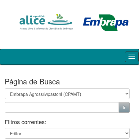
Skip
navigation
Página de Busca
Filtros correntes: