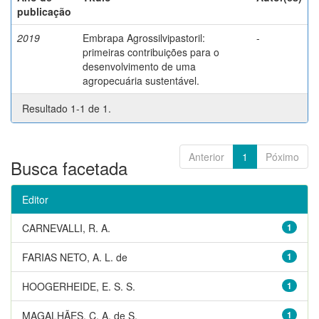
publicação
2019
Embrapa Agrossilvipastoril:
-
primeiras contribuições para o
desenvolvimento de uma
agropecuária sustentável.
Resultado 1-1 de 1.
Anterior
1
Póximo
Busca facetada
Editor
CARNEVALLI, R. A.
1
FARIAS NETO, A. L. de
1
HOOGERHEIDE, E. S. S.
1
MAGALHÃES, C. A. de S.
1