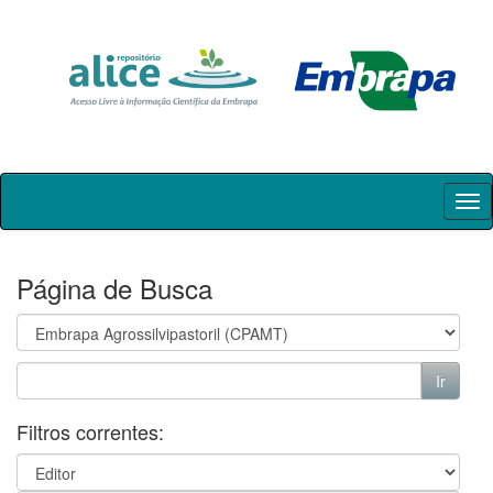
Skip
navigation
Página de Busca
Filtros correntes: