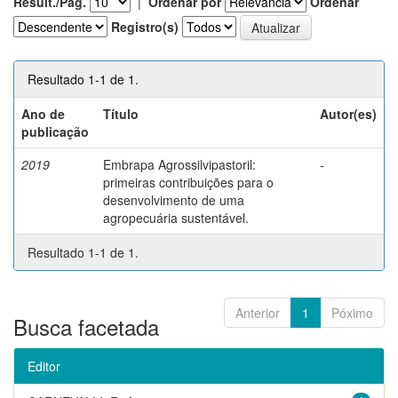
Result./Pág.
|
Ordenar por
Ordenar
Registro(s)
Resultado 1-1 de 1.
Ano de
Título
Autor(es)
publicação
2019
Embrapa Agrossilvipastoril:
-
primeiras contribuições para o
desenvolvimento de uma
agropecuária sustentável.
Resultado 1-1 de 1.
Anterior
1
Póximo
Busca facetada
Editor