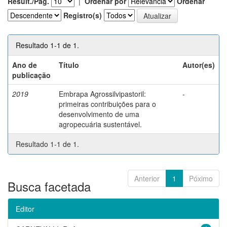
Result./Pág.
|
Ordenar por
Ordenar
Registro(s)
Resultado 1-1 de 1.
Ano de
Título
Autor(es)
publicação
2019
Embrapa Agrossilvipastoril:
-
primeiras contribuições para o
desenvolvimento de uma
agropecuária sustentável.
Resultado 1-1 de 1.
Anterior
1
Póximo
Busca facetada
Editor