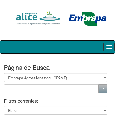
Skip
navigation
Página de Busca
Filtros correntes: