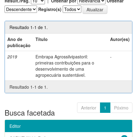
Result./Pág.
|
Ordenar por
Ordenar
Registro(s)
Resultado 1-1 de 1.
Ano de
Título
Autor(es)
publicação
2019
Embrapa Agrossilvipastoril:
-
primeiras contribuições para o
desenvolvimento de uma
agropecuária sustentável.
Resultado 1-1 de 1.
Anterior
1
Póximo
Busca facetada
Editor