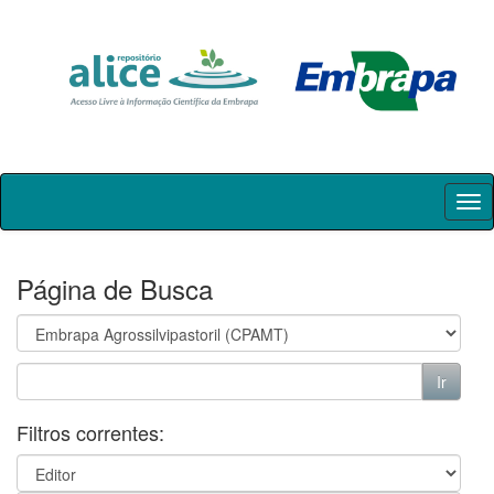
Skip
navigation
Página de Busca
Filtros correntes: