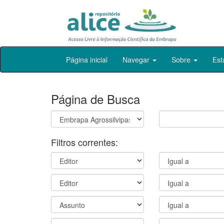
Skip
Página inicial
Navegar
Sobre
Est
navigation
Página de Busca
Filtros correntes: