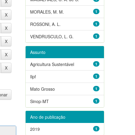
MORALES, M. M.
1
ROSSONI, A. L.
1
VENDRUSCULO, L. G.
1
Assunto
Agricultura Sustentável
1
Ilpf
1
Mato Grosso
1
Sinop-MT
1
Ano de publicação
2019
1