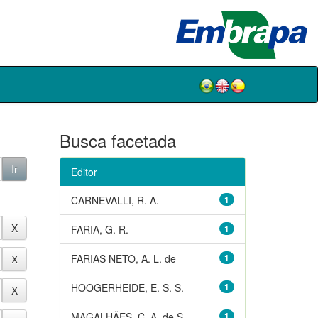
Busca facetada
Editor
CARNEVALLI, R. A.
1
FARIA, G. R.
1
FARIAS NETO, A. L. de
1
HOOGERHEIDE, E. S. S.
1
MAGALHÃES, C. A. de S.
1