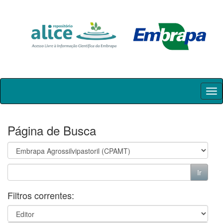
Skip
navigation
Página de Busca
Filtros correntes: