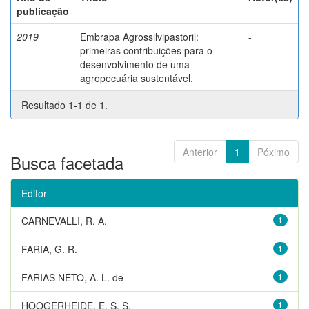
publicação
2019
Embrapa Agrossilvipastoril:
-
primeiras contribuições para o
desenvolvimento de uma
agropecuária sustentável.
Resultado 1-1 de 1.
Anterior
1
Póximo
Busca facetada
Editor
CARNEVALLI, R. A.
1
FARIA, G. R.
1
FARIAS NETO, A. L. de
1
HOOGERHEIDE, E. S. S.
1