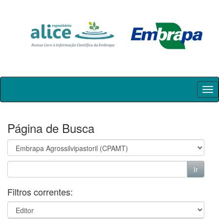
Skip
navigation
Página de Busca
Filtros correntes: