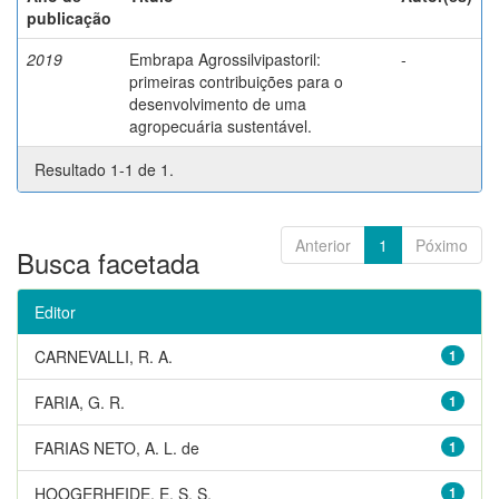
publicação
2019
Embrapa Agrossilvipastoril:
-
primeiras contribuições para o
desenvolvimento de uma
agropecuária sustentável.
Resultado 1-1 de 1.
Anterior
1
Póximo
Busca facetada
Editor
CARNEVALLI, R. A.
1
FARIA, G. R.
1
FARIAS NETO, A. L. de
1
HOOGERHEIDE, E. S. S.
1