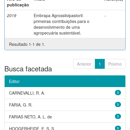
publicação
2019
Embrapa Agrossilvipastoril:
-
primeiras contribuições para o
desenvolvimento de uma
agropecuária sustentável.
Resultado 1-1 de 1.
Anterior
1
Póximo
Busca facetada
Editor
CARNEVALLI, R. A.
1
FARIA, G. R.
1
FARIAS NETO, A. L. de
1
HOOGERHEIDE, E. S. S.
1