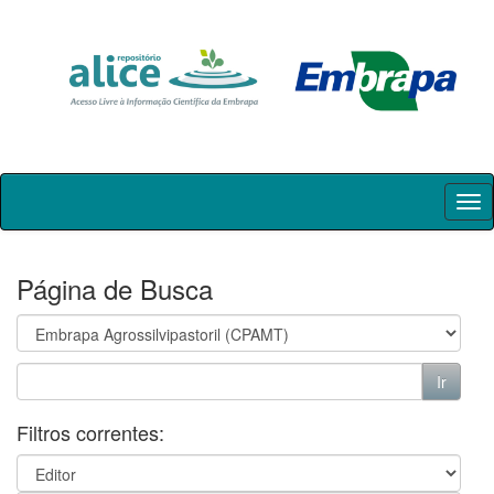
Skip
navigation
Página de Busca
Filtros correntes: