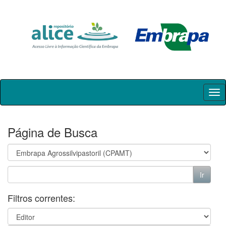
Skip
navigation
Página de Busca
Filtros correntes: