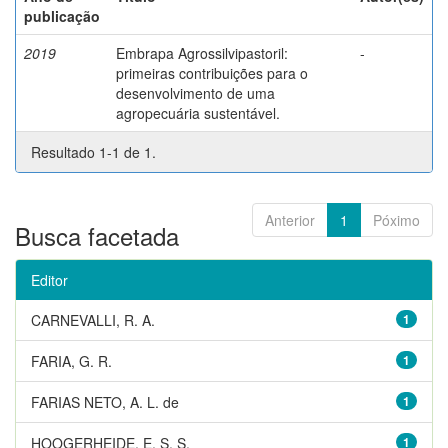
publicação
2019
Embrapa Agrossilvipastoril:
-
primeiras contribuições para o
desenvolvimento de uma
agropecuária sustentável.
Resultado 1-1 de 1.
Anterior
1
Póximo
Busca facetada
Editor
CARNEVALLI, R. A.
1
FARIA, G. R.
1
FARIAS NETO, A. L. de
1
HOOGERHEIDE, E. S. S.
1