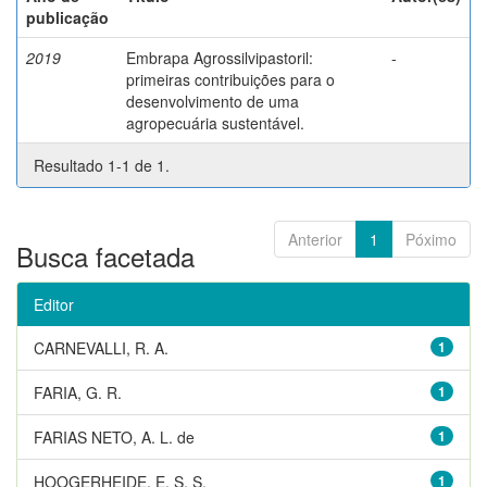
publicação
2019
Embrapa Agrossilvipastoril:
-
primeiras contribuições para o
desenvolvimento de uma
agropecuária sustentável.
Resultado 1-1 de 1.
Anterior
1
Póximo
Busca facetada
Editor
CARNEVALLI, R. A.
1
FARIA, G. R.
1
FARIAS NETO, A. L. de
1
HOOGERHEIDE, E. S. S.
1