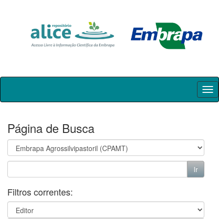
Skip
navigation
Página de Busca
Filtros correntes: