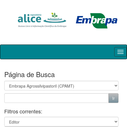
Skip
navigation
Página de Busca
Filtros correntes: