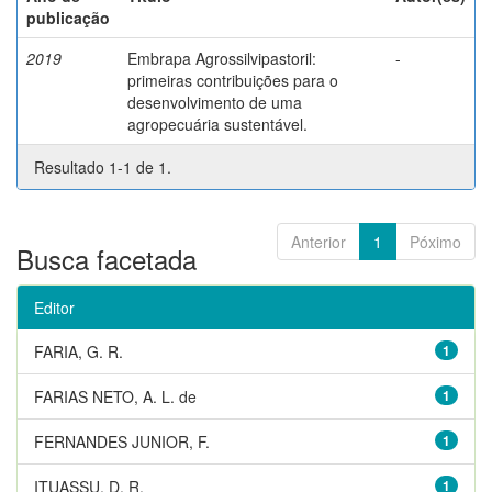
publicação
2019
Embrapa Agrossilvipastoril:
-
primeiras contribuições para o
desenvolvimento de uma
agropecuária sustentável.
Resultado 1-1 de 1.
Anterior
1
Póximo
Busca facetada
Editor
FARIA, G. R.
1
FARIAS NETO, A. L. de
1
FERNANDES JUNIOR, F.
1
ITUASSU, D. R.
1