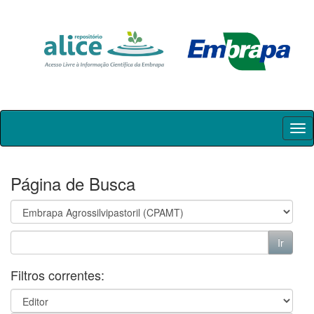
Skip
navigation
Página de Busca
Filtros correntes: