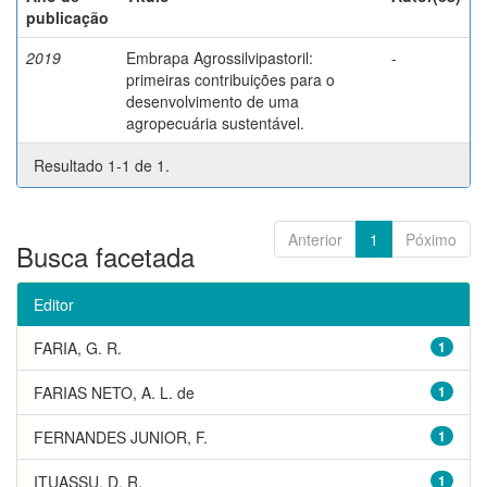
publicação
2019
Embrapa Agrossilvipastoril:
-
primeiras contribuições para o
desenvolvimento de uma
agropecuária sustentável.
Resultado 1-1 de 1.
Anterior
1
Póximo
Busca facetada
Editor
FARIA, G. R.
1
FARIAS NETO, A. L. de
1
FERNANDES JUNIOR, F.
1
ITUASSU, D. R.
1