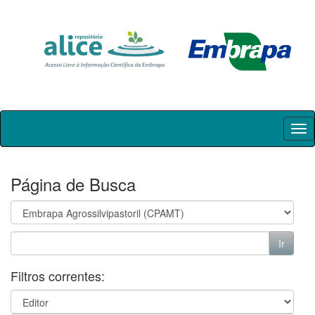
Skip
navigation
Página de Busca
Filtros correntes: