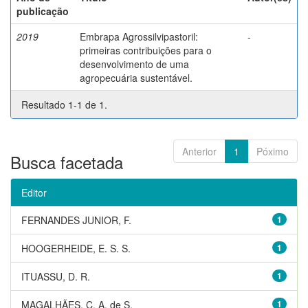
publicação
2019
Embrapa Agrossilvipastoril:
-
primeiras contribuições para o
desenvolvimento de uma
agropecuária sustentável.
Resultado 1-1 de 1.
Anterior
1
Póximo
Busca facetada
Editor
FERNANDES JUNIOR, F.
1
HOOGERHEIDE, E. S. S.
1
ITUASSU, D. R.
1
MAGALHÃES, C. A. de S.
1