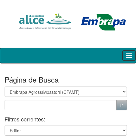
Skip
navigation
Página de Busca
Filtros correntes: