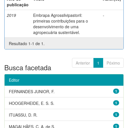
publicação
2019
Embrapa Agrossilvipastoril:
-
primeiras contribuições para o
desenvolvimento de uma
agropecuária sustentável.
Resultado 1-1 de 1.
Anterior
1
Póximo
Busca facetada
Editor
FERNANDES JUNIOR, F.
1
HOOGERHEIDE, E. S. S.
1
ITUASSU, D. R.
1
MAGALHÃES, C. A. de S.
1