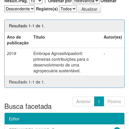
Result./Pág.
|
Ordenar por
Ordenar
Registro(s)
Resultado 1-1 de 1.
Ano de
Título
Autor(es)
publicação
2019
Embrapa Agrossilvipastoril:
-
primeiras contribuições para o
desenvolvimento de uma
agropecuária sustentável.
Resultado 1-1 de 1.
Anterior
1
Póximo
Busca facetada
Editor