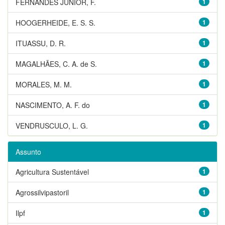
FERNANDES JUNIOR, F.
1
HOOGERHEIDE, E. S. S.
1
ITUASSU, D. R.
1
MAGALHÃES, C. A. de S.
1
MORALES, M. M.
1
NASCIMENTO, A. F. do
1
VENDRUSCULO, L. G.
1
Assunto
Agricultura Sustentável
1
Agrossilvipastoril
1
Ilpf
1