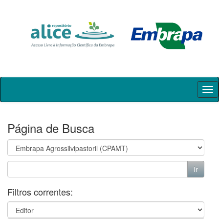
Skip
navigation
Página de Busca
Filtros correntes: