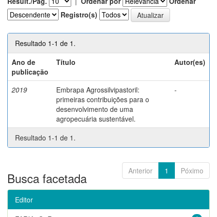
Result./Pág.
|
Ordenar por
Ordenar
Registro(s)
Resultado 1-1 de 1.
Ano de
Título
Autor(es)
publicação
2019
Embrapa Agrossilvipastoril:
-
primeiras contribuições para o
desenvolvimento de uma
agropecuária sustentável.
Resultado 1-1 de 1.
Anterior
1
Póximo
Busca facetada
Editor