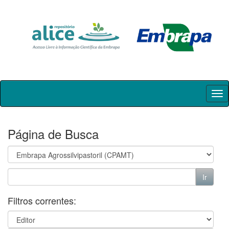
Skip
navigation
Página de Busca
Filtros correntes: