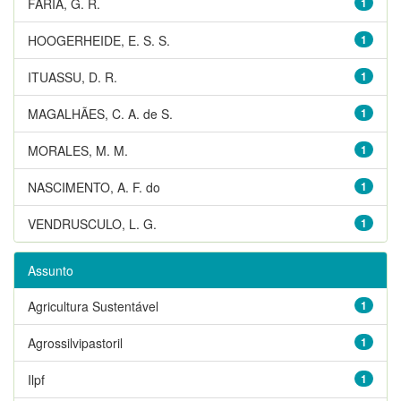
FARIA, G. R.
1
HOOGERHEIDE, E. S. S.
1
ITUASSU, D. R.
1
MAGALHÃES, C. A. de S.
1
MORALES, M. M.
1
NASCIMENTO, A. F. do
1
VENDRUSCULO, L. G.
1
Assunto
Agricultura Sustentável
1
Agrossilvipastoril
1
Ilpf
1