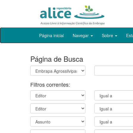
Skip
Página inicial
Navegar
Sobre
Est
navigation
Página de Busca
Filtros correntes: