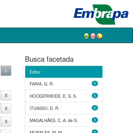
Busca facetada
Editor
FARIA, G. R.
1
HOOGERHEIDE, E. S. S.
1
ITUASSU, D. R.
1
MAGALHÃES, C. A. de S.
1
MORALES, M. M.
1