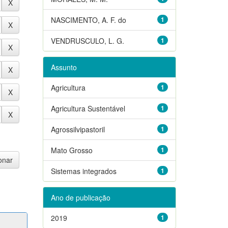
NASCIMENTO, A. F. do
1
VENDRUSCULO, L. G.
1
Assunto
Agricultura
1
Agricultura Sustentável
1
Agrossilvipastoril
1
Mato Grosso
1
Sistemas integrados
1
Ano de publicação
2019
1