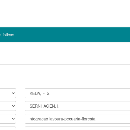
atísticas