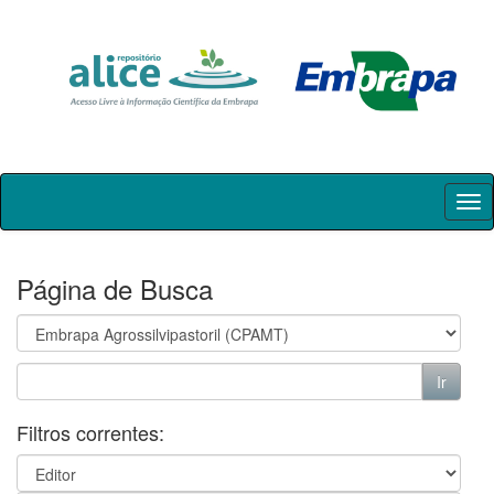
Skip
navigation
Página de Busca
Filtros correntes: