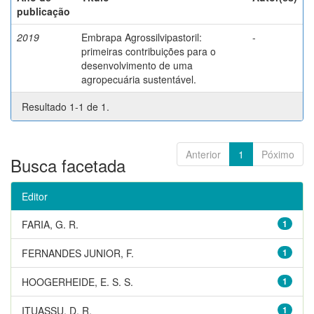
publicação
2019
Embrapa Agrossilvipastoril:
-
primeiras contribuições para o
desenvolvimento de uma
agropecuária sustentável.
Resultado 1-1 de 1.
Anterior
1
Póximo
Busca facetada
Editor
FARIA, G. R.
1
FERNANDES JUNIOR, F.
1
HOOGERHEIDE, E. S. S.
1
ITUASSU, D. R.
1