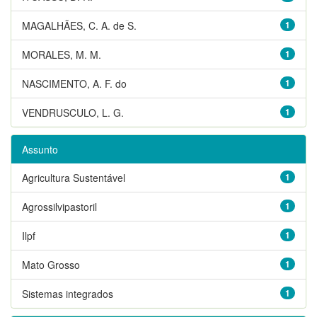
MAGALHÃES, C. A. de S.
1
MORALES, M. M.
1
NASCIMENTO, A. F. do
1
VENDRUSCULO, L. G.
1
Assunto
Agricultura Sustentável
1
Agrossilvipastoril
1
Ilpf
1
Mato Grosso
1
Sistemas integrados
1