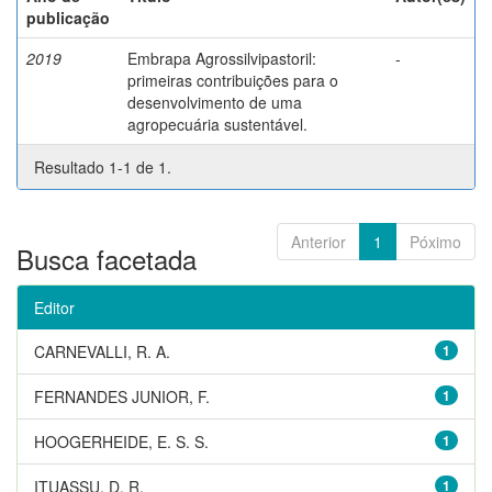
publicação
2019
Embrapa Agrossilvipastoril:
-
primeiras contribuições para o
desenvolvimento de uma
agropecuária sustentável.
Resultado 1-1 de 1.
Anterior
1
Póximo
Busca facetada
Editor
CARNEVALLI, R. A.
1
FERNANDES JUNIOR, F.
1
HOOGERHEIDE, E. S. S.
1
ITUASSU, D. R.
1