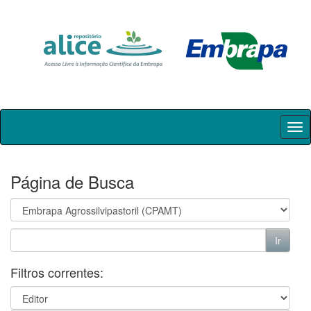
Skip
navigation
Página de Busca
Filtros correntes: