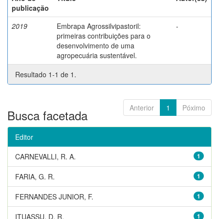
publicação
2019
Embrapa Agrossilvipastoril:
-
primeiras contribuições para o
desenvolvimento de uma
agropecuária sustentável.
Resultado 1-1 de 1.
Anterior
1
Póximo
Busca facetada
Editor
CARNEVALLI, R. A.
1
FARIA, G. R.
1
FERNANDES JUNIOR, F.
1
ITUASSU, D. R.
1