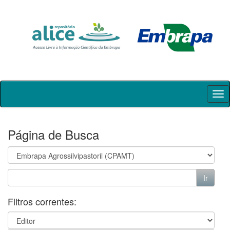
Skip
navigation
Página de Busca
Filtros correntes: