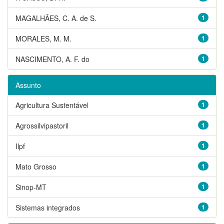
MAGALHÃES, C. A. de S.
1
MORALES, M. M.
1
NASCIMENTO, A. F. do
1
Assunto
Agricultura Sustentável
1
Agrossilvipastoril
1
Ilpf
1
Mato Grosso
1
Sinop-MT
1
Sistemas integrados
1