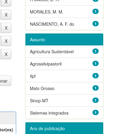
MORALES, M. M.
1
NASCIMENTO, A. F. do
1
Assunto
Agricultura Sustentável
1
Agrossilvipastoril
1
Ilpf
1
Mato Grosso
1
Sinop-MT
1
Sistemas integrados
1
Ano de publicação
tor(es)