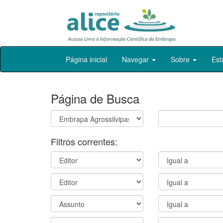
Skip
Página inicial
Navegar
Sobre
Est
navigation
Página de Busca
Filtros correntes: