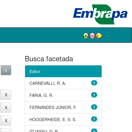
Busca facetada
Editor
CARNEVALLI, R. A.
1
FARIA, G. R.
1
FERNANDES JUNIOR, F.
1
HOOGERHEIDE, E. S. S.
1
ITUASSU, D. R.
1