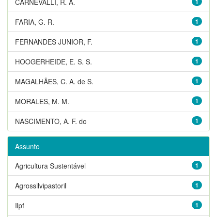
CARNEVALLI, R. A.
1
FARIA, G. R.
1
FERNANDES JUNIOR, F.
1
HOOGERHEIDE, E. S. S.
1
MAGALHÃES, C. A. de S.
1
MORALES, M. M.
1
NASCIMENTO, A. F. do
1
Assunto
Agricultura Sustentável
1
Agrossilvipastoril
1
Ilpf
1