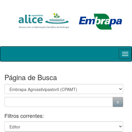
Skip
navigation
Página de Busca
Filtros correntes: