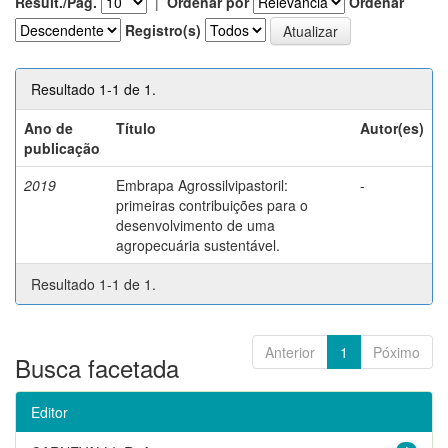
Result./Pág.
|
Ordenar por
Ordenar
Registro(s)
Resultado 1-1 de 1.
Ano de
Título
Autor(es)
publicação
2019
Embrapa Agrossilvipastoril:
-
primeiras contribuições para o
desenvolvimento de uma
agropecuária sustentável.
Resultado 1-1 de 1.
Anterior
1
Póximo
Busca facetada
Editor