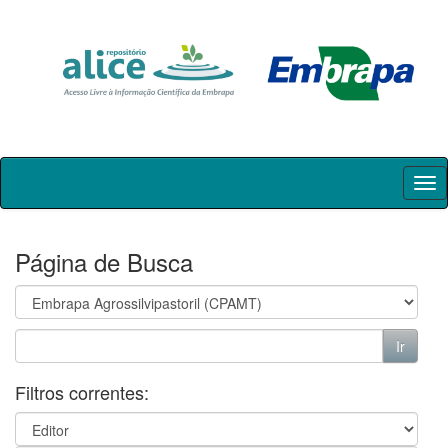
Skip
navigation
Página de Busca
Filtros correntes: