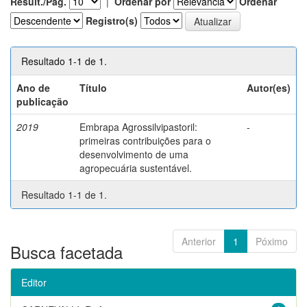
Result./Pág.
|
Ordenar por
Ordenar
Registro(s)
Resultado 1-1 de 1.
Ano de
Título
Autor(es)
publicação
2019
Embrapa Agrossilvipastoril:
-
primeiras contribuições para o
desenvolvimento de uma
agropecuária sustentável.
Resultado 1-1 de 1.
Anterior
1
Póximo
Busca facetada
Editor