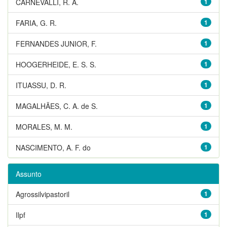
CARNEVALLI, R. A.
1
FARIA, G. R.
1
FERNANDES JUNIOR, F.
1
HOOGERHEIDE, E. S. S.
1
ITUASSU, D. R.
1
MAGALHÃES, C. A. de S.
1
MORALES, M. M.
1
NASCIMENTO, A. F. do
1
Assunto
Agrossilvipastoril
1
Ilpf
1