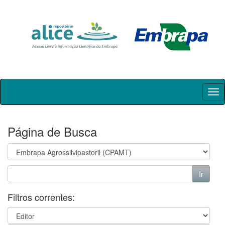
Skip
navigation
Página de Busca
Filtros correntes: