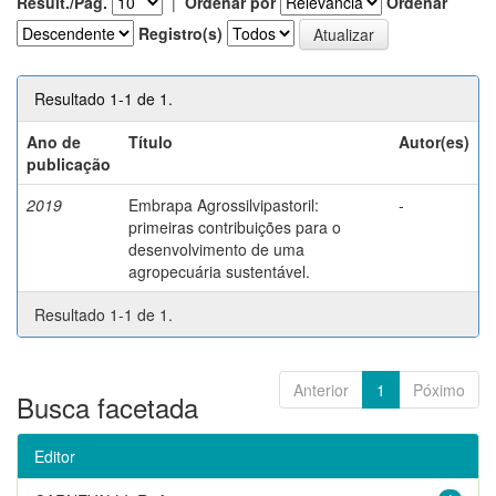
Result./Pág.
|
Ordenar por
Ordenar
Registro(s)
Resultado 1-1 de 1.
Ano de
Título
Autor(es)
publicação
2019
Embrapa Agrossilvipastoril:
-
primeiras contribuições para o
desenvolvimento de uma
agropecuária sustentável.
Resultado 1-1 de 1.
Anterior
1
Póximo
Busca facetada
Editor