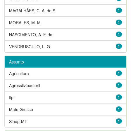
MAGALHÃES, C. A. de S.
1
MORALES, M. M.
1
NASCIMENTO, A. F. do
1
VENDRUSCULO, L. G.
1
Assunto
Agricultura
1
Agrossilvipastoril
1
Ilpf
1
Mato Grosso
1
Sinop-MT
1