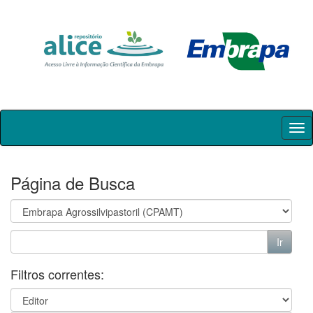
Skip
navigation
Página de Busca
Filtros correntes: