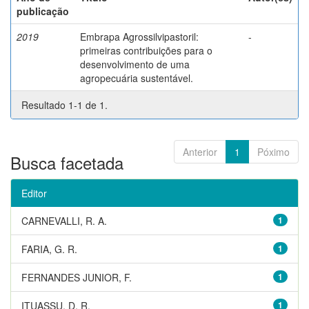
publicação
2019
Embrapa Agrossilvipastoril:
-
primeiras contribuições para o
desenvolvimento de uma
agropecuária sustentável.
Resultado 1-1 de 1.
Anterior
1
Póximo
Busca facetada
Editor
CARNEVALLI, R. A.
1
FARIA, G. R.
1
FERNANDES JUNIOR, F.
1
ITUASSU, D. R.
1