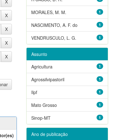
MORALES, M. M.
1
NASCIMENTO, A. F. do
1
VENDRUSCULO, L. G.
1
Assunto
Agricultura
1
Agrossilvipastoril
1
Ilpf
1
Mato Grosso
1
Sinop-MT
1
Ano de publicação
tor(es)