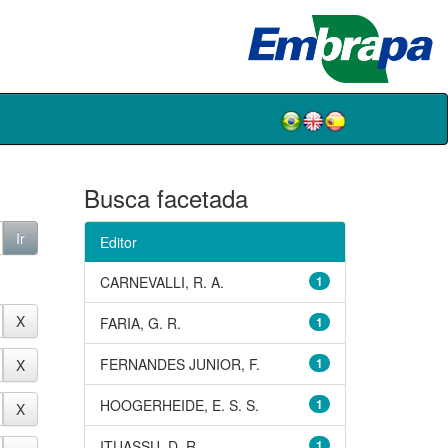
Busca facetada
Editor
CARNEVALLI, R. A.
1
FARIA, G. R.
1
FERNANDES JUNIOR, F.
1
HOOGERHEIDE, E. S. S.
1
ITUASSU, D. R.
1