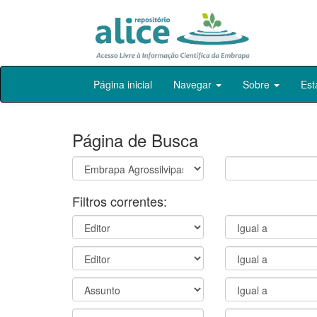
Skip
Página inicial
Navegar
Sobre
Est
navigation
Página de Busca
Filtros correntes: