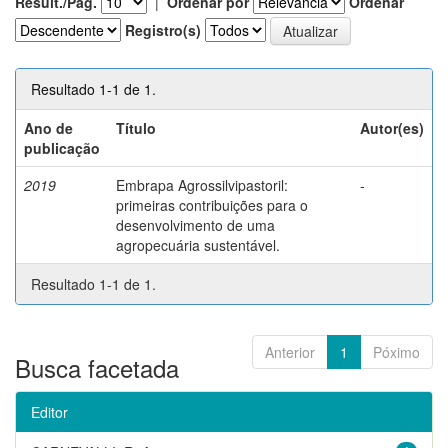
Result./Pág.
|
Ordenar por
Ordenar
Registro(s)
Resultado 1-1 de 1.
Ano de
Título
Autor(es)
publicação
2019
Embrapa Agrossilvipastoril:
-
primeiras contribuições para o
desenvolvimento de uma
agropecuária sustentável.
Resultado 1-1 de 1.
Anterior
1
Póximo
Busca facetada
Editor