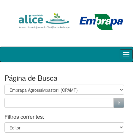
Skip
navigation
Página de Busca
Filtros correntes: