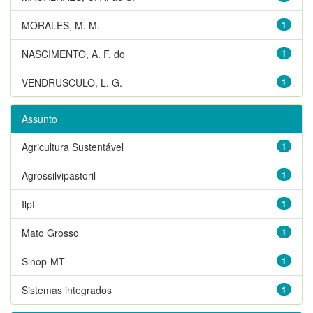
MORALES, M. M.
1
NASCIMENTO, A. F. do
1
VENDRUSCULO, L. G.
1
Assunto
Agricultura Sustentável
1
Agrossilvipastoril
1
Ilpf
1
Mato Grosso
1
Sinop-MT
1
Sistemas integrados
1