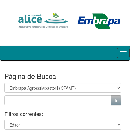
Skip
navigation
Página de Busca
Filtros correntes: