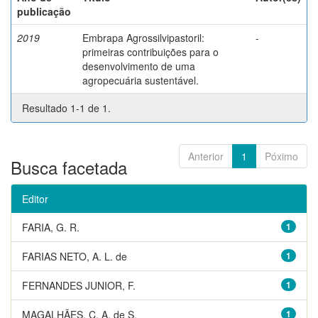
publicação
2019
Embrapa Agrossilvipastoril:
-
primeiras contribuições para o
desenvolvimento de uma
agropecuária sustentável.
Resultado 1-1 de 1.
Anterior
1
Póximo
Busca facetada
Editor
FARIA, G. R.
1
FARIAS NETO, A. L. de
1
FERNANDES JUNIOR, F.
1
MAGALHÃES, C. A. de S.
1