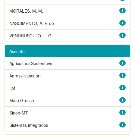
MORALES, M. M.
1
NASCIMENTO, A. F. do
1
VENDRUSCULO, L. G.
1
Assunto
Agricultura Sustentável
1
Agrossilvipastoril
1
Ilpf
1
Mato Grosso
1
Sinop-MT
1
Sistemas integrados
1