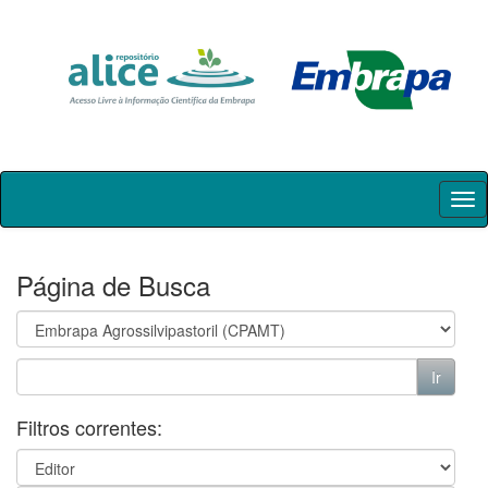
Skip
navigation
Página de Busca
Filtros correntes: