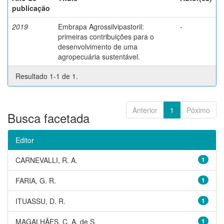
publicação
2019
Embrapa Agrossilvipastoril:
-
primeiras contribuições para o
desenvolvimento de uma
agropecuária sustentável.
Resultado 1-1 de 1.
Anterior
1
Póximo
Busca facetada
Editor
CARNEVALLI, R. A.
1
FARIA, G. R.
1
ITUASSU, D. R.
1
MAGALHÃES, C. A. de S.
1