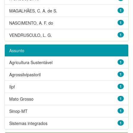
MAGALHÃES, C. A. de S.
1
NASCIMENTO, A. F. do
1
VENDRUSCULO, L. G.
1
Assunto
Agricultura Sustentável
1
Agrossilvipastoril
1
Ilpf
1
Mato Grosso
1
Sinop-MT
1
Sistemas integrados
1