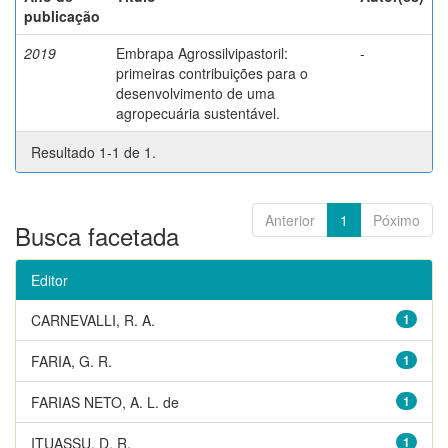
publicação
2019
Embrapa Agrossilvipastoril:
-
primeiras contribuições para o
desenvolvimento de uma
agropecuária sustentável.
Resultado 1-1 de 1.
Anterior
1
Póximo
Busca facetada
Editor
CARNEVALLI, R. A.
1
FARIA, G. R.
1
FARIAS NETO, A. L. de
1
ITUASSU, D. R.
1