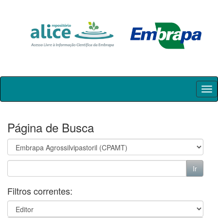
Skip
navigation
Página de Busca
Filtros correntes: