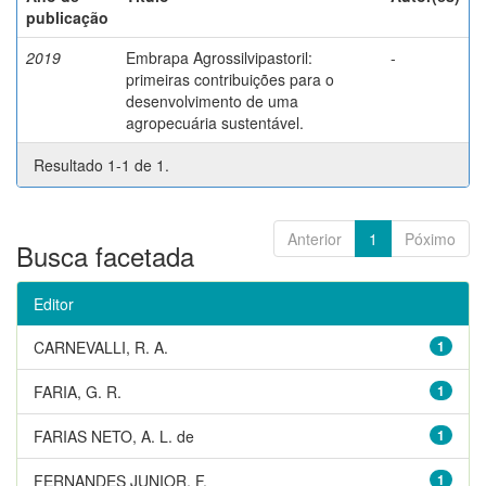
publicação
2019
Embrapa Agrossilvipastoril:
-
primeiras contribuições para o
desenvolvimento de uma
agropecuária sustentável.
Resultado 1-1 de 1.
Anterior
1
Póximo
Busca facetada
Editor
CARNEVALLI, R. A.
1
FARIA, G. R.
1
FARIAS NETO, A. L. de
1
FERNANDES JUNIOR, F.
1