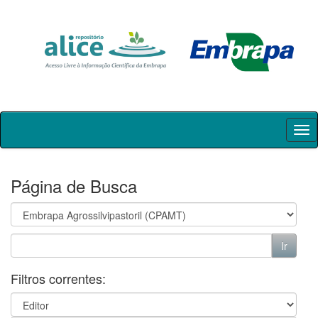
Skip
navigation
Página de Busca
Filtros correntes: