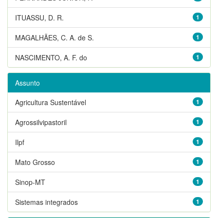
ITUASSU, D. R.
1
MAGALHÃES, C. A. de S.
1
NASCIMENTO, A. F. do
1
Assunto
Agricultura Sustentável
1
Agrossilvipastoril
1
Ilpf
1
Mato Grosso
1
Sinop-MT
1
Sistemas integrados
1