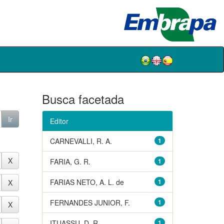
Busca facetada
Editor
CARNEVALLI, R. A.
1
FARIA, G. R.
1
FARIAS NETO, A. L. de
1
FERNANDES JUNIOR, F.
1
ITUASSU, D. R.
1