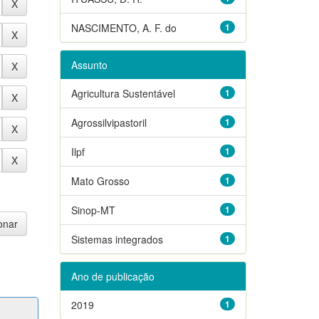
NASCIMENTO, A. F. do
1
Assunto
Agricultura Sustentável
1
Agrossilvipastoril
1
Ilpf
1
Mato Grosso
1
Sinop-MT
1
Sistemas integrados
1
Ano de publicação
2019
1