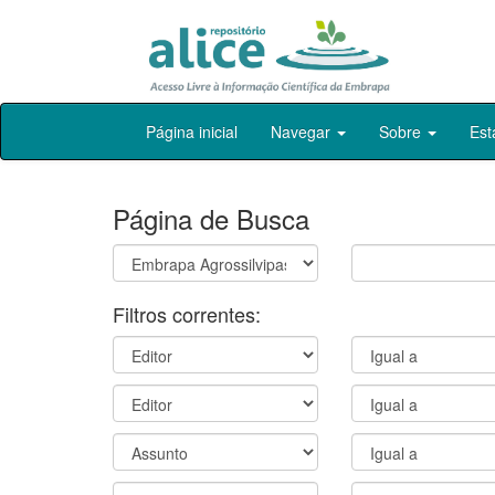
Skip
Página inicial
Navegar
Sobre
Est
navigation
Página de Busca
Filtros correntes: