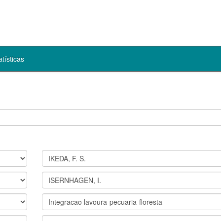
atísticas