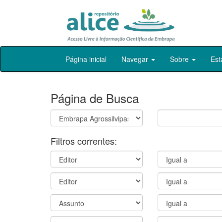
Skip
Página inicial
Navegar
Sobre
Est
navigation
Página de Busca
Filtros correntes: