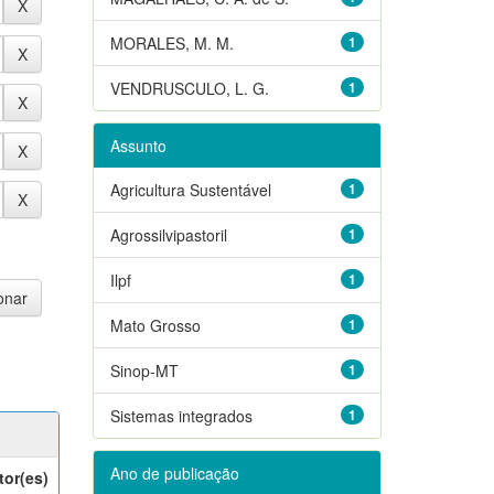
MORALES, M. M.
1
VENDRUSCULO, L. G.
1
Assunto
Agricultura Sustentável
1
Agrossilvipastoril
1
Ilpf
1
Mato Grosso
1
Sinop-MT
1
Sistemas integrados
1
Ano de publicação
tor(es)