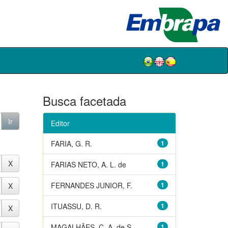
Busca facetada
Editor
FARIA, G. R.
1
FARIAS NETO, A. L. de
1
FERNANDES JUNIOR, F.
1
ITUASSU, D. R.
1
MAGALHÃES, C. A. de S.
1