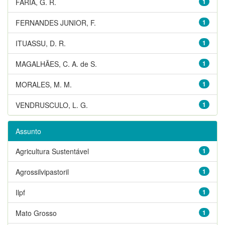
FARIA, G. R.
1
FERNANDES JUNIOR, F.
1
ITUASSU, D. R.
1
MAGALHÃES, C. A. de S.
1
MORALES, M. M.
1
VENDRUSCULO, L. G.
1
Assunto
Agricultura Sustentável
1
Agrossilvipastoril
1
Ilpf
1
Mato Grosso
1