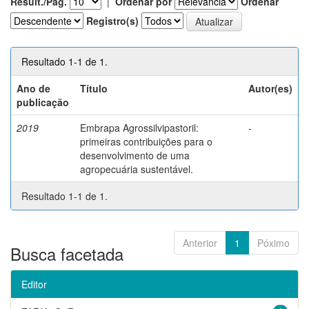
Result./Pág.
|
Ordenar por
Ordenar
Registro(s)
Resultado 1-1 de 1.
Ano de
Título
Autor(es)
publicação
2019
Embrapa Agrossilvipastoril:
-
primeiras contribuições para o
desenvolvimento de uma
agropecuária sustentável.
Resultado 1-1 de 1.
Anterior
1
Póximo
Busca facetada
Editor