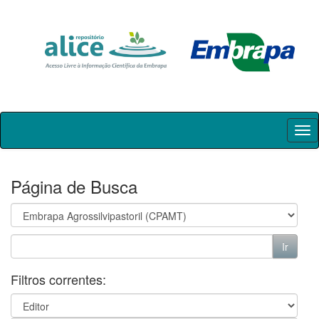
Skip
navigation
Página de Busca
Filtros correntes: