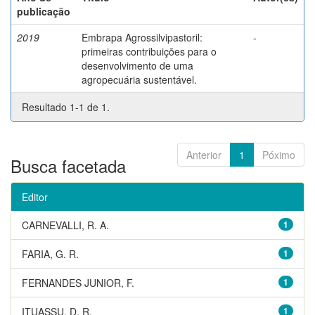
publicação
2019
Embrapa Agrossilvipastoril:
-
primeiras contribuições para o
desenvolvimento de uma
agropecuária sustentável.
Resultado 1-1 de 1.
Anterior
1
Póximo
Busca facetada
Editor
CARNEVALLI, R. A.
1
FARIA, G. R.
1
FERNANDES JUNIOR, F.
1
ITUASSU, D. R.
1