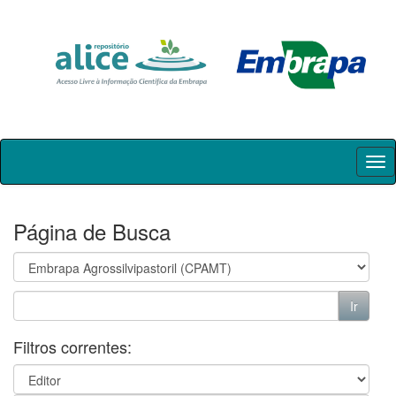
Skip
navigation
Página de Busca
Filtros correntes: