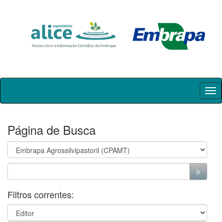
Skip
navigation
Página de Busca
Filtros correntes: