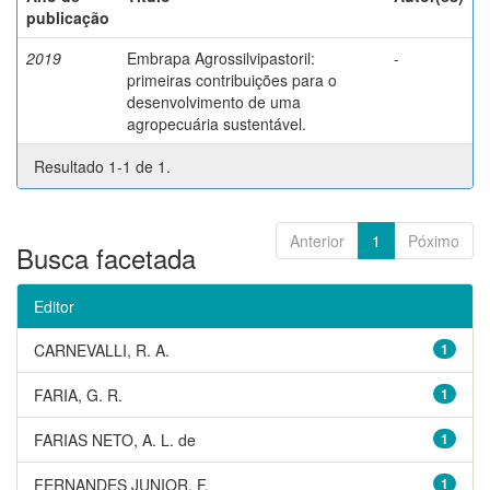
publicação
2019
Embrapa Agrossilvipastoril:
-
primeiras contribuições para o
desenvolvimento de uma
agropecuária sustentável.
Resultado 1-1 de 1.
Anterior
1
Póximo
Busca facetada
Editor
CARNEVALLI, R. A.
1
FARIA, G. R.
1
FARIAS NETO, A. L. de
1
FERNANDES JUNIOR, F.
1