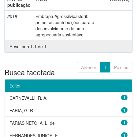
publicação
2019
Embrapa Agrossilvipastoril:
-
primeiras contribuições para o
desenvolvimento de uma
agropecuária sustentável.
Resultado 1-1 de 1.
Anterior
1
Póximo
Busca facetada
Editor
CARNEVALLI, R. A.
1
FARIA, G. R.
1
FARIAS NETO, A. L. de
1
FERNANDES JUNIOR, F.
1