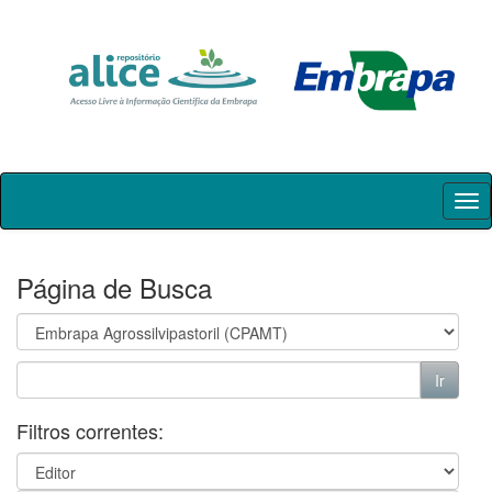
Skip
navigation
Página de Busca
Filtros correntes: